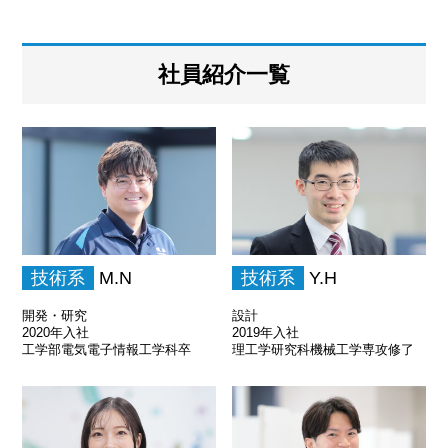
社員紹介一覧
技術系
M.N
技術系
Y.H
開発・研究
設計
2020年入社
2019年入社
工学部電気電子情報工学科卒
理工学研究科機械工学専攻修了