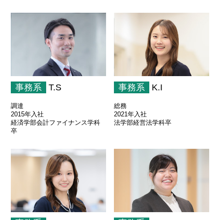
事務系
T.S
事務系
K.I
調達
総務
2015年入社
2021年入社
経済学部会計ファイナンス学科
法学部経営法学科卒
卒