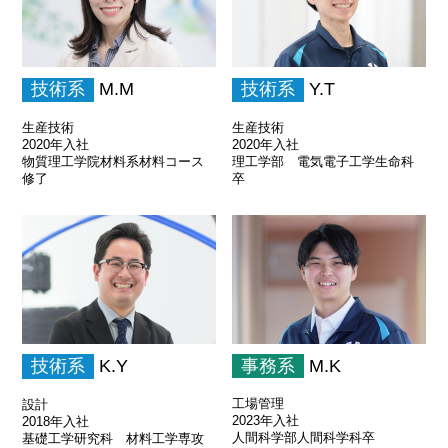
技術系
M.M
技術系
Y.T
生産技術
生産技術
2020年入社
2020年入社
物質理工学院材料系材料コース
理工学部 電気電子工学生命科
修了
卒
事務系
M.K
技術系
K.Y
工場管理
設計
2023年入社
2018年入社
人間科学部人間科学科卒
基礎工学研究科 材料工学専攻